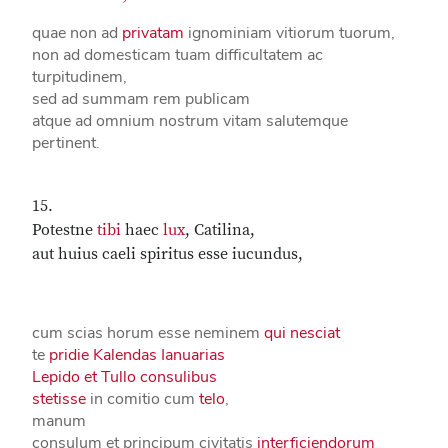
quae non ad
privatam
ignominiam vitiorum tuorum,
non ad domesticam tuam difficultatem ac
turpitudinem,
sed ad summam rem publicam
atque ad omnium nostrum vitam salutemque
pertinent.
15.
Potestne
tibi
haec
lux
, Catilina,
aut huius caeli spiritus esse iucundus,
cum scias horum esse neminem
qui nesciat
te
pridie Kalendas Ianuarias
Lepido et Tullo consulibus
stetisse
in comitio cum
telo
,
manum
consulum et principum civitatis
interficiendorum