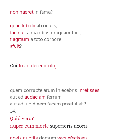
non haeret
in fama?
quae
lubido
ab oculis,
facinus
a manibus umquam tuis,
flagitium
a toto corpore
afuit
?
Cui
tu
adulescentulo,
quem corruptelarum inlecebris
inretisses
,
aut ad
audaciam
ferrum
aut ad lubidinem facem praetulisti?
14.
Quid vero?
nuper cum
morte
superioris uxoris
novis
nuptiis
domum
vacuefecisses,