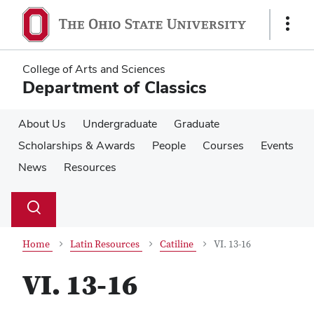
Skip
Skip
to
to
Show
main
main
Links
content
content
College of Arts and Sciences
Department of Classics
About Us
Undergraduate
Graduate
Scholarships & Awards
People
Courses
Events
News
Resources
Su
Search
Toggle
se
search
dialog
Home
Latin Resources
Catiline
VI. 13-16
VI. 13-16