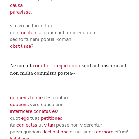
causa
paravisse
,
sceleri ac furori tuo
non
mentem
aliquam aut timorem tuum,
sed fortunam populi Romani
obstitisse
?
Ac iam illa
omitto
--
neque enim
sunt aut obscura aut
non multa commissa postea--
quotiens
tu
me
designatum,
quotiens
vero consulem
interficere conatus es
!
quot
ego
tuas
petitiones
,
ita
coniectas
ut
vitari
posse non viderentur,
parva quadam
declinatione
et (ut aiunt)
corpore
effugi!
Nihil
agis,