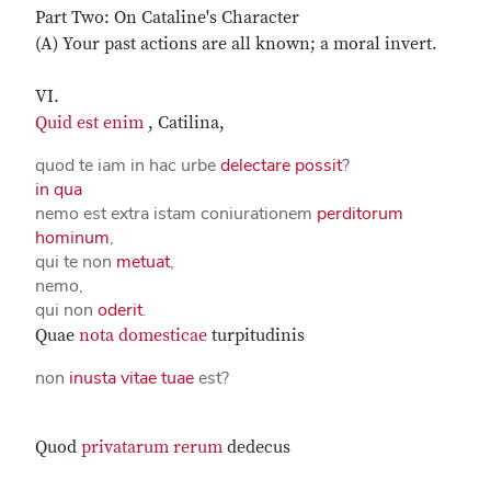
Part Two: On Cataline's Character
(A) Your past actions are all known; a moral invert.
VI.
Quid est
enim
, Catilina,
quod te iam in hac urbe
delectare
possit
?
in qua
nemo est extra istam coniurationem
perditorum
hominum
,
qui te non
metuat
,
nemo,
qui non
oderit
.
Quae
nota
domesticae
turpitudinis
non
inusta
vitae tuae
est?
Quod
privatarum
rerum
dedecus